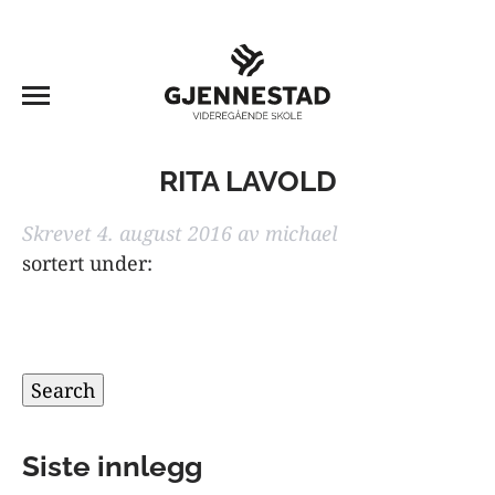
RITA LAVOLD
Skrevet
4. august 2016
av
michael
sortert under:
Søk
etter:
Search
Siste innlegg