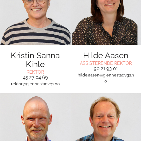
Kristin Sanna
Hilde Aasen
Kihle
ASSISTERENDE REKTOR
90 21 93 01
REKTOR
hilde.aasen@gjennestadvgs.n
45 27 04 69
o
rektor@gjennestadvgs.no