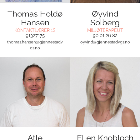
Thomas Holdø
Øyvind
Hansen
Solberg
KONTAKTLÆRER 1S
MILJØTERAPEUT
91327175
90 01 26 82
thomas.hansen@gjennestadv
oyvind@gjennestadvgs.no
gs.no
Atle
Ellen Knobloch