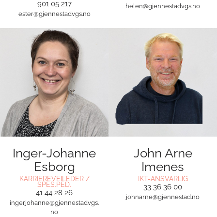
901 05 217
helen@gjennestadvgs.no
ester@gjennestadvgs.no
Inger-Johanne
John Arne
Esborg
Imenes
KARRIEREVEILEDER /
IKT-ANSVARLIG
SPES.PED.
33 36 36 00
41 44 28 26
johnarne@gjennestad.no
ingerjohanne@gjennestadvgs.
no