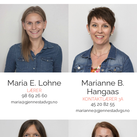
Maria E. Lohne
Marianne B.
Hangaas
LÆRER
98 69 26 60
KONTAKTLÆRER 3A
maria@gjennestadvgs.no
45 20 82 55
marianne@gjennestadvgs.no