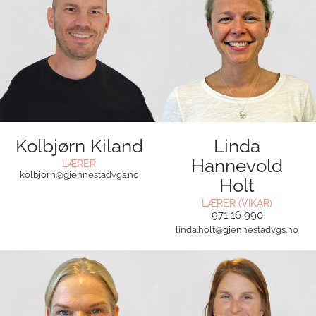
Kolbjørn Kiland
Linda
Hannevold
LÆRER
kolbjorn@gjennestadvgs.no
Holt
LÆRER (VIKAR)
971 16 990
linda.holt@gjennestadvgs.no