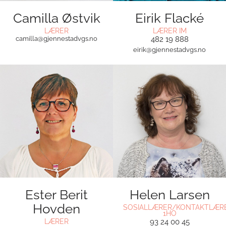
Camilla Østvik
Eirik Flacké
LÆRER
LÆRER IM
camilla@gjennestadvgs.no
482 19 888
eirik@gjennestadvgs.no
Ester Berit
Helen Larsen
Hovden
SOSIALLÆRER/KONTAKTLÆR
1HO
LÆRER
93 24 00 45