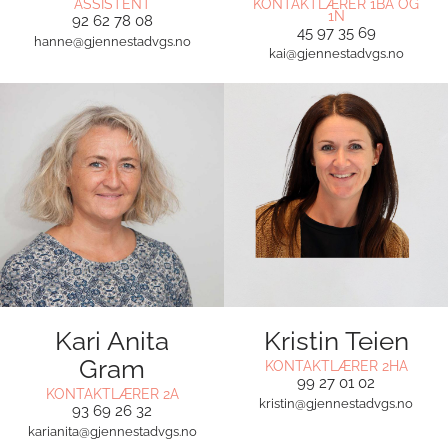
ASSISTENT
KONTAKTLÆRER 1BA OG
1N
92 62 78 08
45 97 35 69
hanne@gjennestadvgs.no
kai@gjennestadvgs.no
Kari Anita
Kristin Teien
Gram
KONTAKTLÆRER 2HA
99 27 01 02
KONTAKTLÆRER 2A
kristin@gjennestadvgs.no
93 69 26 32
karianita@gjennestadvgs.no