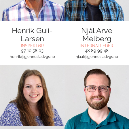
Henrik Guii-
Njål Arve
Larsen
Melberg
INSPEKTØR
INTERNATLEDER
97 10 58 03
48 89 99 48
henrik@gjennestadvgs.no
njaal@gjennestadvgs.no