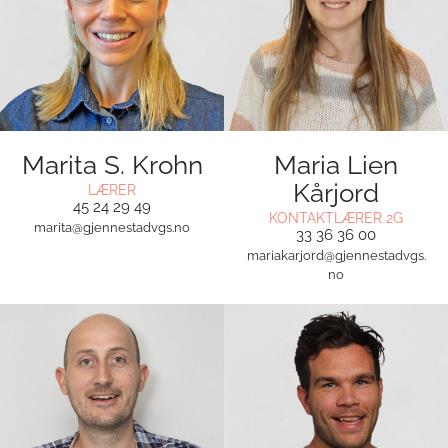
Marita S. Krohn
Maria Lien
Kårjord
LÆRER
45 24 29 49
KONTAKTLÆRER 2G
marita@gjennestadvgs.no
33 36 36 00
mariakarjord@gjennestadvgs.
no