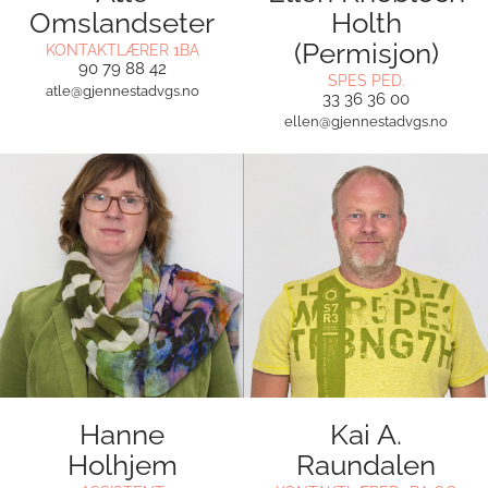
Omslandseter
Holth
(Permisjon)
KONTAKTLÆRER 1BA
90 79 88 42
SPES PED.
atle@gjennestadvgs.no
33 36 36 00
ellen@gjennestadvgs.no
Hanne
Kai A.
Holhjem
Raundalen