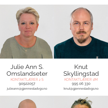
Julie Ann S.
Knut
Omslandseter
Skyllingstad
KONTAKTLÆRER 2 S
KONTAKTLÆRER 1IM
90922057
995 06 330
julieann@gjennestadvgs.no
knut@gjennestadvgs.no