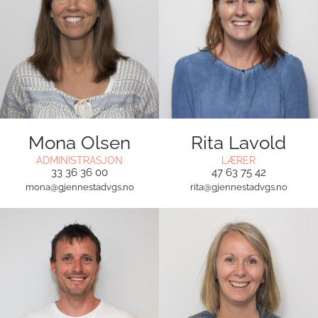
Mona Olsen
Rita Lavold
ADMINISTRASJON
LÆRER
33 36 36 00
47 63 75 42
mona@gjennestadvgs.no
rita@gjennestadvgs.no