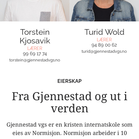
Torstein
Turid Wold
Kjosavik
LÆRER
94 89 00 62
LÆRER
turid@gjennestadvgs.no
99 69 17 74
torstein@gjennestadvgs.no
EIERSKAP
Fra Gjennestad og ut i
verden
Gjennestad vgs er en kristen internatskole som
eies av Normisjon. Normisjon arbeider i 10