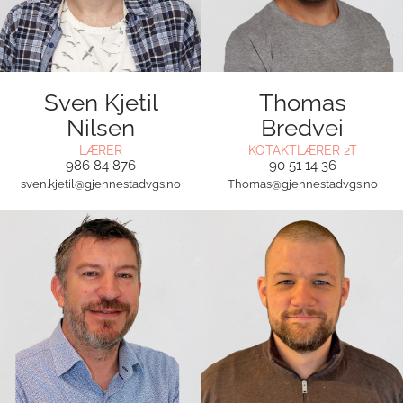
Sven Kjetil
Thomas
Nilsen
Bredvei
LÆRER
KOTAKTLÆRER 2T
986 84 876
90 51 14 36
sven.kjetil@gjennestadvgs.no
Thomas@gjennestadvgs.no