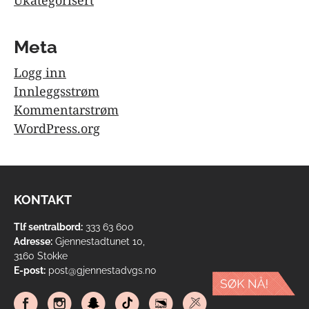
Ukategorisert
Meta
Logg inn
Innleggsstrøm
Kommentarstrøm
WordPress.org
KONTAKT
Tlf sentralbord:
333 63 600
Adresse:
Gjennestadtunet 10,
3160 Stokke
E-post:
post@gjennestadvgs.no