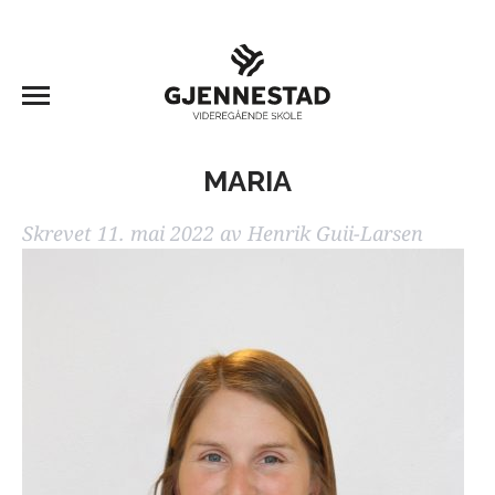
MARIA
Skrevet
11. mai 2022
av
Henrik Guii-Larsen