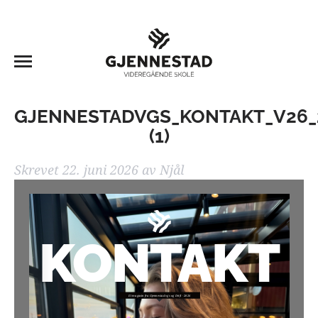
GJENNESTADVGS_KONTAKT_V26_
(1)
Skrevet
22. juni 2026
av
Njål