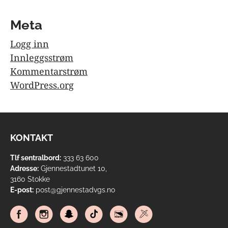
Meta
Logg inn
Innleggsstrøm
Kommentarstrøm
WordPress.org
KONTAKT
Tlf sentralbord:
333 63 600
Adresse:
Gjennestadtunet 10,
3160 Stokke
E-post:
post@gjennestadvgs.no