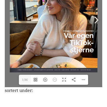
1/36
sortert under:
Søk